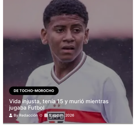
DE TOCHO-MOROCHO
Vida injusta, tenía 15 y murió mientras
jugaba Futbol
By
Redacción
5 agosto, 2026