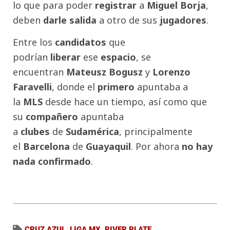
lo que para poder
registrar
a
Miguel Borja
,
deben
darle
salida
a otro de sus
jugadores
.
Entre los
candidatos
que
podrían
liberar
ese
espacio
, se
encuentran
Mateusz
Bogusz
y
Lorenzo
Faravelli
, donde el
primero
apuntaba a
la
MLS
desde hace un tiempo, así como que
su
compañero
apuntaba
a
clubes
de
Sudamérica
, principalmente
el
Barcelona
de
Guayaquil
. Por ahora
no hay
nada confirmado
.
CRUZ AZUL
,
LIGA MX
,
RIVER PLATE