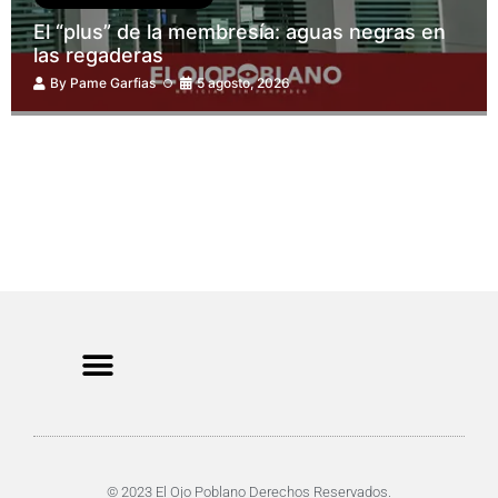
El “plus” de la membresía: aguas negras en
las regaderas
By
Pame Garfias
5 agosto, 2026
CRIMEN Y DENUNCIAS
DE TOCHO-MOROCHO
© 2023 El Ojo Poblano Derechos Reservados.