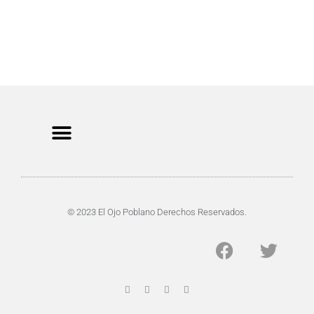
CRIMEN Y DENUNCIAS
DE TOCHO-MOROCHO
© 2023 El Ojo Poblano Derechos Reservados.