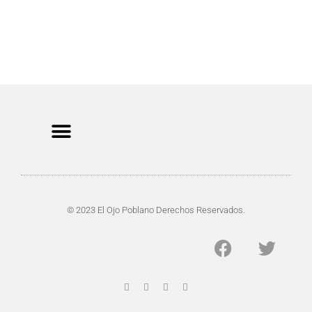
CRIMEN Y DENUNCIAS
DE TOCHO-MOROCHO
© 2023 El Ojo Poblano Derechos Reservados.