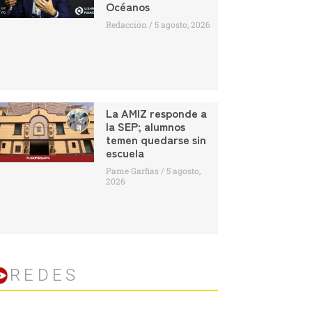
Océanos
Redacción
5 agosto, 2026
La AMIZ responde a
la SEP; alumnos
temen quedarse sin
escuela
Pame Garfias
5 agosto,
2026
REDES