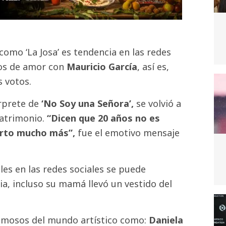
omo ‘La Josa’ es tendencia en las redes
años de amor con
Mauricio García
, así es,
s votos.
érprete de
‘No Soy una Señora’,
se volvió a
matrimonio.
“Dicen que 20 años no es
arto mucho más”,
fue el emotivo mensaje
les en las redes sociales se puede
ia, incluso su mamá llevó un vestido del
famosos del mundo artístico como:
Daniela