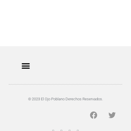
CRIMEN Y DENUNCIAS
DE TOCHO-MOROCHO
© 2023 El Ojo Poblano Derechos Reservados.