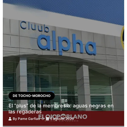
DE TOCHO-MOROCHO
El “plus” de la membresía: aguas negras en
las regaderas
By
Pame Garfias
5 agosto, 2026