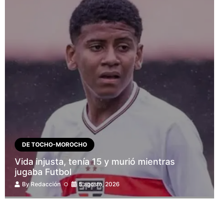
DE TOCHO-MOROCHO
Vida injusta, tenía 15 y murió mientras
jugaba Futbol
By
Redacción
5 agosto, 2026