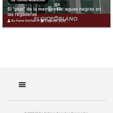
DE TOCHO-MOROCHO
El “plus” de la membresía: aguas negras en
las regaderas
By
Pame Garfias
5 agosto, 2026
CRIMEN Y DENUNCIAS
DE TOCHO-MOROCHO