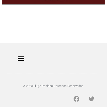
CRIMEN Y DENUNCIAS
DE TOCHO-MOROCHO
© 2023 El Ojo Poblano Derechos Reservados.