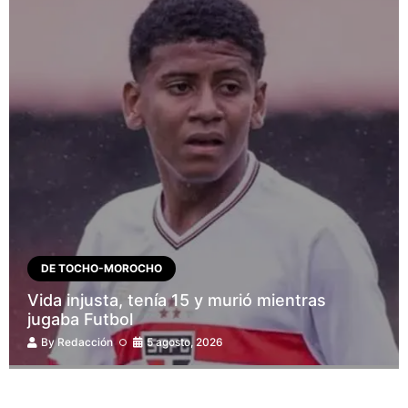
DE TOCHO-MOROCHO
Vida injusta, tenía 15 y murió mientras
jugaba Futbol
By
Redacción
5 agosto, 2026