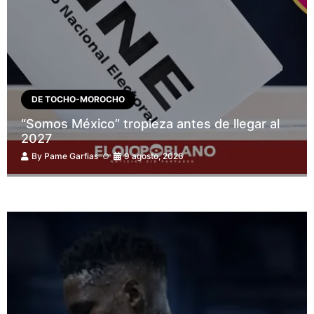
DE TOCHO-MOROCHO
“Somos México” tropieza antes de llegar al
2027
By
Pame Garfias
9 agosto, 2026