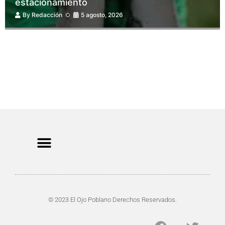
estacionamiento
By
Redacción
5 agosto, 2026
CRIMEN Y DENUNCIAS
DE TOCHO-MOROCHO
© 2023 El Ojo Poblano Derechos Reservados.